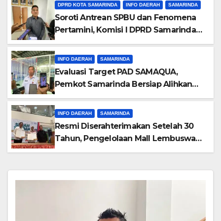
Terhambat
DPRD KOTA SAMARINDA
INFO DAERAH
SAMARINDA
Soroti Antrean SPBU dan Fenomena
Pertamini, Komisi I DPRD Samarinda
Desak Evaluasi Kuota BBM
INFO DAERAH
SAMARINDA
Evaluasi Target PAD SAMAQUA,
Pemkot Samarinda Bersiap Alihkan
Pengelolaan ke Tim Profesional
INFO DAERAH
SAMARINDA
Resmi Diserahterimakan Setelah 30
Tahun, Pengelolaan Mall Lembuswana
Dialihkan ke PT MBS