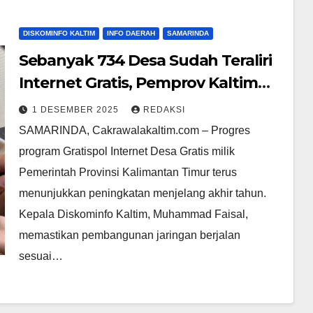
DISKOMINFO KALTIM
INFO DAERAH
SAMARINDA
Sebanyak 734 Desa Sudah Teraliri
Internet Gratis, Pemprov Kaltim
Siapkan Evaluasi Januari 2026
1 DESEMBER 2025
REDAKSI
SAMARINDA, Cakrawalakaltim.com – Progres
program Gratispol Internet Desa Gratis milik
Pemerintah Provinsi Kalimantan Timur terus
menunjukkan peningkatan menjelang akhir tahun.
Kepala Diskominfo Kaltim, Muhammad Faisal,
memastikan pembangunan jaringan berjalan
sesuai…