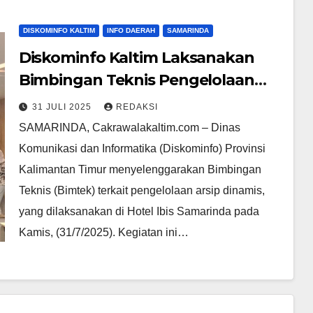
DISKOMINFO KALTIM
INFO DAERAH
SAMARINDA
Diskominfo Kaltim Laksanakan
Bimbingan Teknis Pengelolaan
Arsip Dinamis untuk Tingkatkan
31 JULI 2025
REDAKSI
Efisiensi Administrasi
SAMARINDA, Cakrawalakaltim.com – Dinas
Komunikasi dan Informatika (Diskominfo) Provinsi
Kalimantan Timur menyelenggarakan Bimbingan
Teknis (Bimtek) terkait pengelolaan arsip dinamis,
yang dilaksanakan di Hotel Ibis Samarinda pada
Kamis, (31/7/2025). Kegiatan ini…