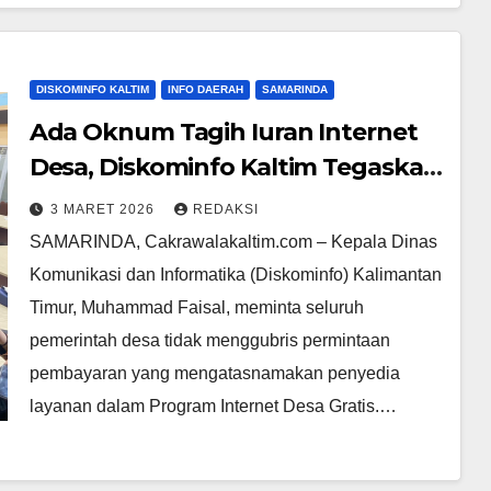
DISKOMINFO KALTIM
INFO DAERAH
SAMARINDA
Ada Oknum Tagih Iuran Internet
Desa, Diskominfo Kaltim Tegaskan
Program Gratis Tanpa Biaya
3 MARET 2026
REDAKSI
SAMARINDA, Cakrawalakaltim.com – Kepala Dinas
Komunikasi dan Informatika (Diskominfo) Kalimantan
Timur, Muhammad Faisal, meminta seluruh
pemerintah desa tidak menggubris permintaan
pembayaran yang mengatasnamakan penyedia
layanan dalam Program Internet Desa Gratis.…