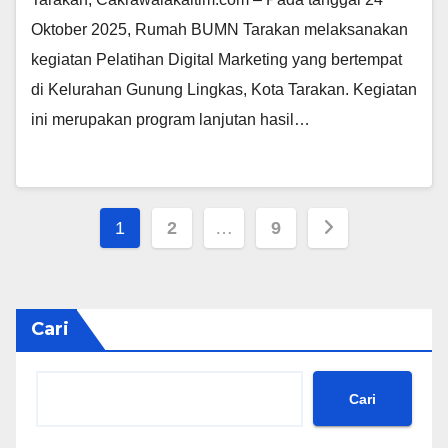
Oktober 2025, Rumah BUMN Tarakan melaksanakan
kegiatan Pelatihan Digital Marketing yang bertempat
di Kelurahan Gunung Lingkas, Kota Tarakan. Kegiatan
ini merupakan program lanjutan hasil…
Paginasi
1
2
…
9
pos
Cari
Cari