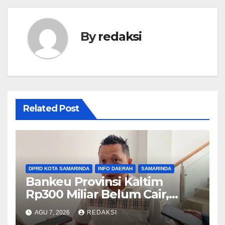
By
redaksi
Related Post
DPRD KOTA SAMARINDA
INFO DAERAH
SAMARINDA
Bankeu Provinsi Kaltim
Rp300 Miliar Belum Cair,
Komisi III DPRD Samarinda
AGU 7, 2026
REDAKSI
Khawatirkan Proyek Banjir