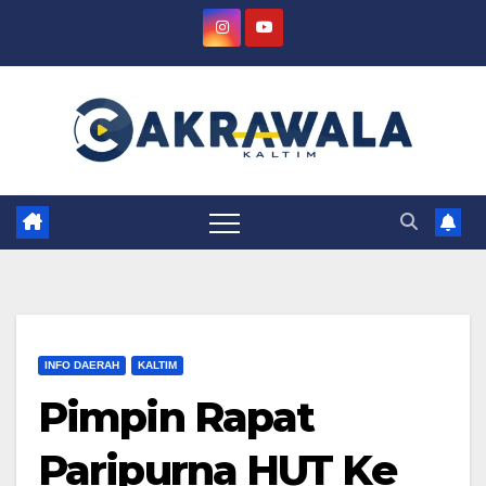
Skip
to
content
INFO DAERAH
KALTIM
Pimpin Rapat
Paripurna HUT Ke