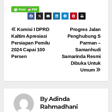
Navigasi
Komisi I DPRD
Progres Jalan
Kaltim Apresiasi
Penghubung S
pos
Persiapan Pemilu
Parman –
2024 Capai 100
Samanhudi
Persen
Samarinda Resmi
Dibuka Untuk
Umum
By
Adinda
Rahmadhani