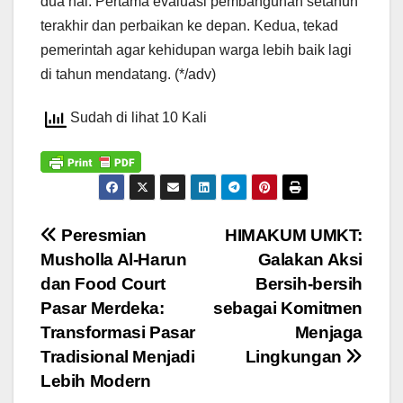
dua hal. Pertama evaluasi pembangunan setahun
terakhir dan perbaikan ke depan. Kedua, tekad
pemerintah agar kehidupan warga lebih baik lagi
di tahun mendatang. (*/adv)
Sudah di lihat 10 Kali
Navigasi
Peresmian
HIMAKUM UMKT:
Musholla Al-Harun
Galakan Aksi
pos
dan Food Court
Bersih-bersih
Pasar Merdeka:
sebagai Komitmen
Transformasi Pasar
Menjaga
Tradisional Menjadi
Lingkungan
Lebih Modern