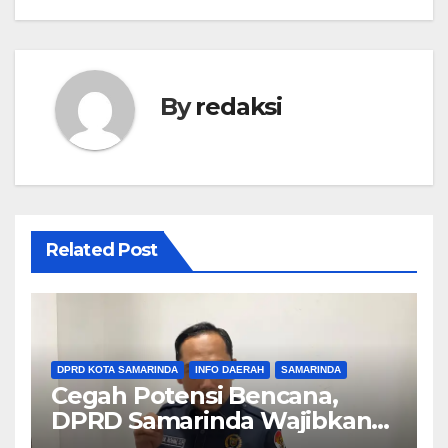
By
redaksi
Related Post
DPRD KOTA SAMARINDA
INFO DAERAH
SAMARINDA
Cegah Potensi Bencana,
DPRD Samarinda Wajibkan
Pengembang Buat Analisa