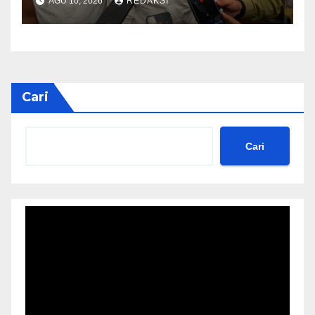
AGU 10, 2026
REDAKSI
Taati Regulasi Aset
Cari
Cari