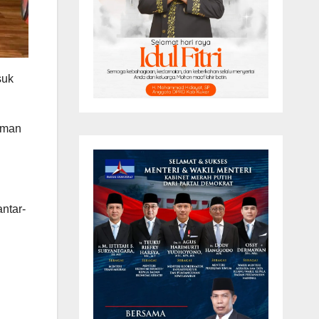
suk
aman
ntar-