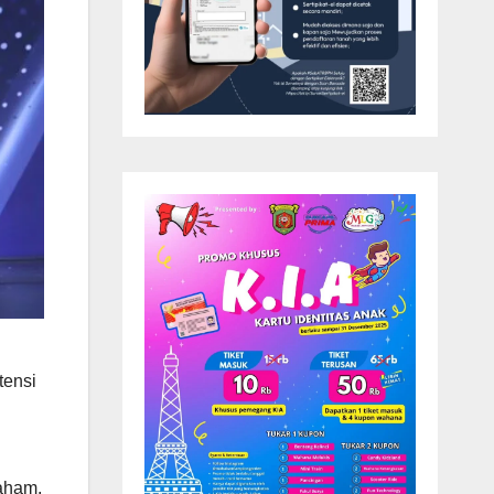
tensi
paham.