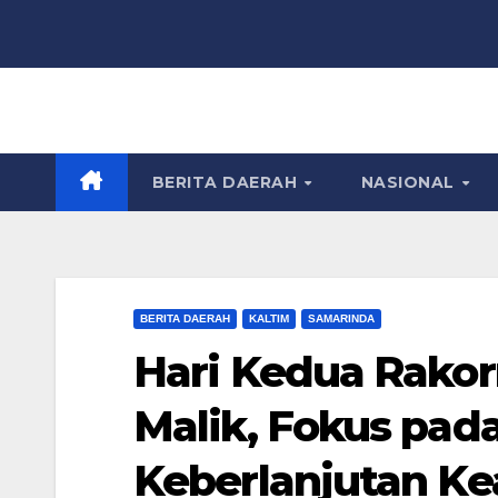
Skip
to
content
BERITA DAERAH
NASIONAL
BERITA DAERAH
KALTIM
SAMARINDA
Hari Kedua Rako
Malik, Fokus pada
Keberlanjutan Ke