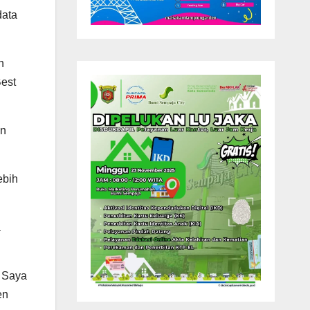
data
n
Best
an
ebih
a
. Saya
en