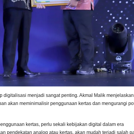
sip digitalisasi menjadi sangat penting. Akmal Malik menjelaskan
ipan akan meminimalisir penggunaan kertas dan mengurangi po
penggunaan kertas, perlu sekali kebijakan digital dalam era
akan pendekatan analog atau kertas, akan mudah terjadi salah 