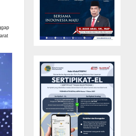
ggap
arat