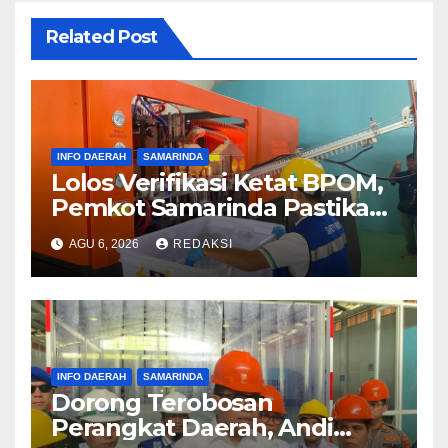
Related Post
INFO DAERAH
SAMARINDA
Lolos Verifikasi Ketat BPOM,
Pemkot Samarinda Pastikan
SAMAQUA Siap Bersaing
AGU 6, 2026
REDAKSI
Sehat di Pasar Lokal
INFO DAERAH
SAMARINDA
Dorong Terobosan
Perangkat Daerah, Andi