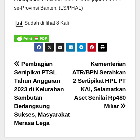
se-Provinsi Banten. (LS/PHAL)
Sudah di lihat 8 Kali
Navigasi
Pembagian
Kementerian
Sertipikat PTSL
ATR/BPN Serahkan
pos
Tahun Anggaran
2 Sertipikat HPL PT
2023 di Kelurahan
KAI, Selamatkan
Sambutan
Aset Senilai Rp480
Berlangsung
Miliar
Sukses, Masyarakat
Merasa Lega