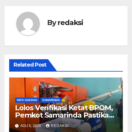
By
redaksi
Related Post
INFO DAERAH
SAMARINDA
Lolos Verifikasi Ketat BPOM,
Pemkot Samarinda Pastikan
SAMAQUA Siap Bersaing
AGU 6, 2026
REDAKSI
Sehat di Pasar Lokal