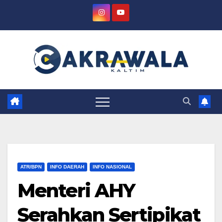
Skip
to
content
ATR/BPN
INFO DAERAH
INFO NASIONAL
Menteri AHY
Serahkan Sertipikat