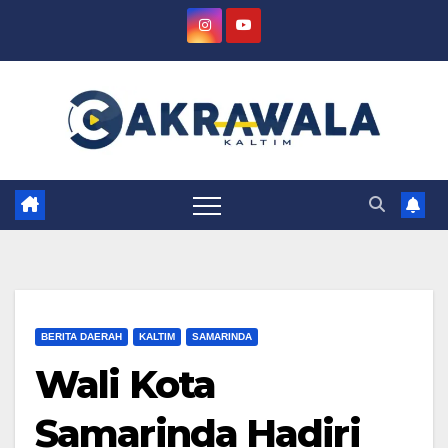
Skip
to
content
BERITA DAERAH
KALTIM
SAMARINDA
Wali Kota
Samarinda Hadiri