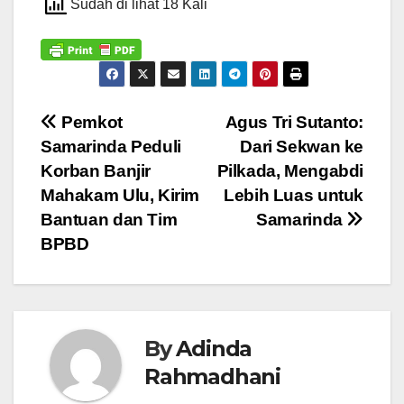
Sudah di lihat 18 Kali
Navigasi
Pemkot
Agus Tri Sutanto:
Samarinda Peduli
Dari Sekwan ke
pos
Korban Banjir
Pilkada, Mengabdi
Mahakam Ulu, Kirim
Lebih Luas untuk
Bantuan dan Tim
Samarinda
BPBD
By
Adinda
Rahmadhani