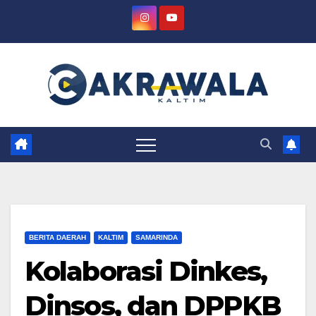
Skip
to
content
BERITA DAERAH
KALTIM
SAMARINDA
Kolaborasi Dinkes,
Dinsos, dan DPPKB