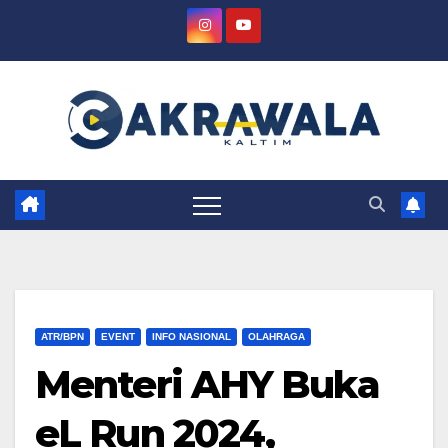
Skip
to
content
ATR/BPN
EVENT
INFO NASIONAL
OLAHRAGA
Menteri AHY Buka
eL Run 2024,