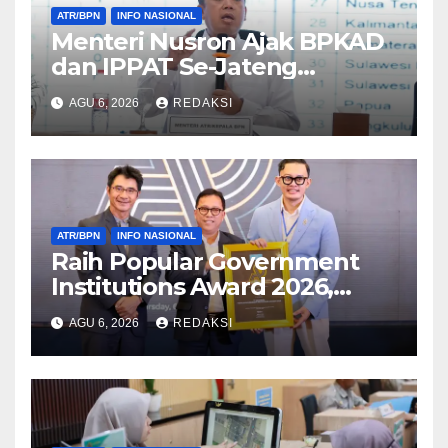
ATR/BPN
INFO NASIONAL
Menteri Nusron Ajak BPKAD
dan IPPAT Se-Jateng
Perkuat Sinergi Wujudkan
AGU 6, 2026
REDAKSI
Transformasi Layanan
Pertanahan
ATR/BPN
INFO NASIONAL
Raih Popular Government
Institutions Award 2026,
Kinerja Komunikasi Publik
AGU 6, 2026
REDAKSI
Kementerian ATR/BPN
Kembali Diakui