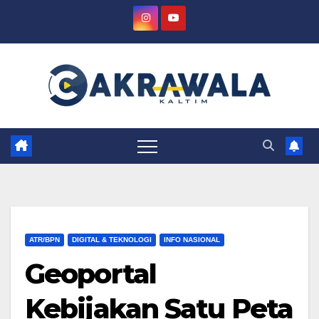
Skip
to
content
ATR/BPN
DIGITAL & TEKNOLOGI
INFO NASIONAL
Geoportal
Kebijakan Satu Peta