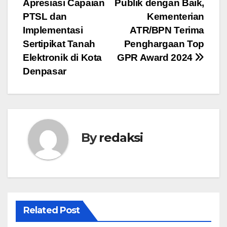
Apresiasi Capaian
Publik dengan Baik,
pos
PTSL dan
Kementerian
Implementasi
ATR/BPN Terima
Sertipikat Tanah
Penghargaan Top
Elektronik di Kota
GPR Award 2024
Denpasar
By
redaksi
Related Post