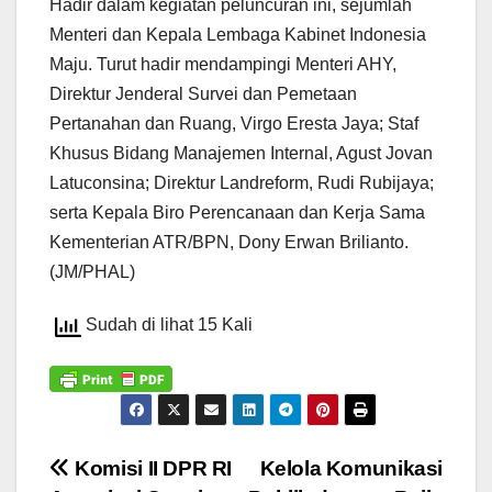
Hadir dalam kegiatan peluncuran ini, sejumlah
Menteri dan Kepala Lembaga Kabinet Indonesia
Maju. Turut hadir mendampingi Menteri AHY,
Direktur Jenderal Survei dan Pemetaan
Pertanahan dan Ruang, Virgo Eresta Jaya; Staf
Khusus Bidang Manajemen Internal, Agust Jovan
Latuconsina; Direktur Landreform, Rudi Rubijaya;
serta Kepala Biro Perencanaan dan Kerja Sama
Kementerian ATR/BPN, Dony Erwan Brilianto.
(JM/PHAL)
Sudah di lihat 15 Kali
Navigasi
Komisi II DPR RI
Kelola Komunikasi