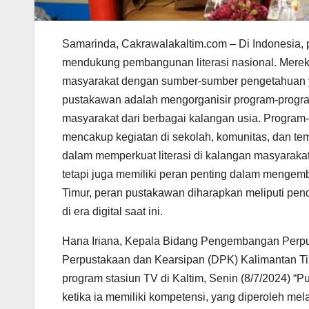
Samarinda, Cakrawalakaltim.com – Di Indonesia,
mendukung pembangunan literasi nasional. Mere
masyarakat dengan sumber-sumber pengetahuan ya
pustakawan adalah mengorganisir program-program 
masyarakat dari berbagai kalangan usia. Program-p
mencakup kegiatan di sekolah, komunitas, dan te
dalam memperkuat literasi di kalangan masyaraka
tetapi juga memiliki peran penting dalam mengem
Timur, peran pustakawan diharapkan meliputi penda
di era digital saat ini.
Hana Iriana, Kepala Bidang Pengembangan Per
Perpustakaan dan Kearsipan (DPK) Kalimantan T
program stasiun TV di Kaltim, Senin (8/7/2024) “
ketika ia memiliki kompetensi, yang diperoleh me