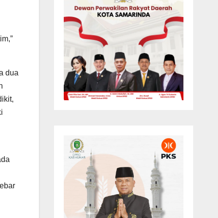
im,”
ya dua
n
kit,
i
ada
sebar