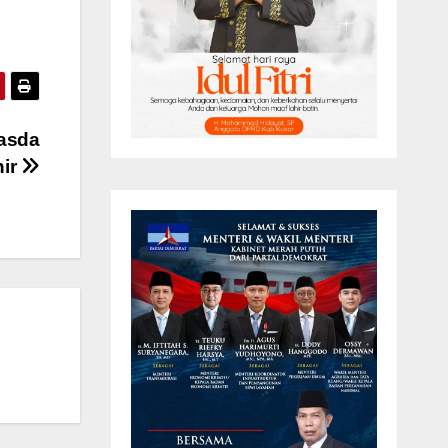
nasda
hir