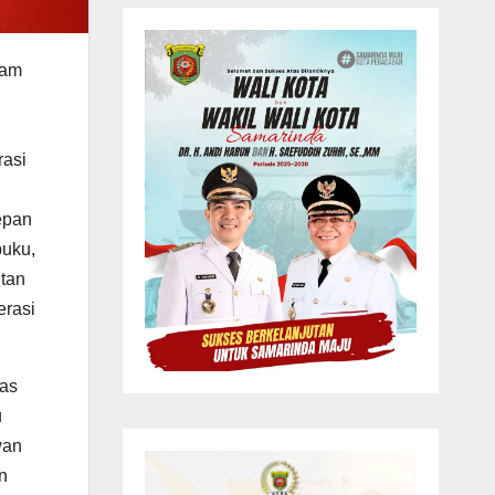
lam
rasi
epan
buku,
ntan
erasi
as
u
wan
n