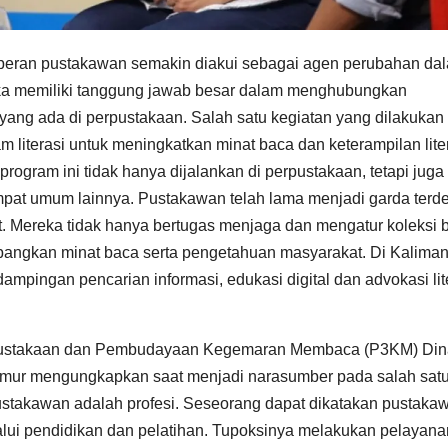
 peran pustakawan semakin diakui sebagai agen perubahan da
ka memiliki tanggung jawab besar dalam menghubungkan
ng ada di perpustakaan. Salah satu kegiatan yang dilakukan
literasi untuk meningkatkan minat baca dan keterampilan lite
rogram ini tidak hanya dijalankan di perpustakaan, tetapi juga
mpat umum lainnya. Pustakawan telah lama menjadi garda terd
t. Mereka tidak hanya bertugas menjaga dan mengatur koleksi 
bangkan minat baca serta pengetahuan masyarakat. Di Kalima
mpingan pencarian informasi, edukasi digital dan advokasi lit
pustakaan dan Pembudayaan Kegemaran Membaca (P3KM) Din
imur mengungkapkan saat menjadi narasumber pada salah sat
Pustakawan adalah profesi. Seseorang dapat dikatakan pustaka
lalui pendidikan dan pelatihan. Tupoksinya melakukan pelayana