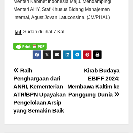
Menteri Kabinet Indonesia Maju. Mendampingi
Menteri AHY, Staf Khusus Bidang Manajemen
Internal, Agust Jovan Latuconsina. (JM/PHAL)
Sudah di lihat 7 Kali
Navigasi
Raih
Kirab Budaya
Penghargaan dari
EBIFF 2024:
pos
ANRI, Kementerian
Membawa Kaltim ke
ATR/BPN Upayakan
Panggung Dunia
Pengelolaan Arsip
yang Semakin Baik