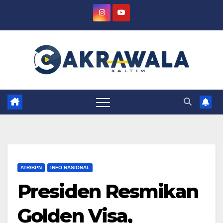
Skip
to
content
ATR/BPN
INFO NASIONAL
Presiden Resmikan
Golden Visa,