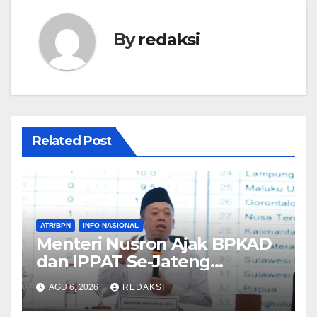
By
redaksi
Related Post
ATR/BPN
INFO NASIONAL
Menteri Nusron Ajak BPKAD
dan IPPAT Se-Jateng
Perkuat Sinergi Wujudkan
AGU 6, 2026
REDAKSI
Transformasi Layanan
Pertanahan