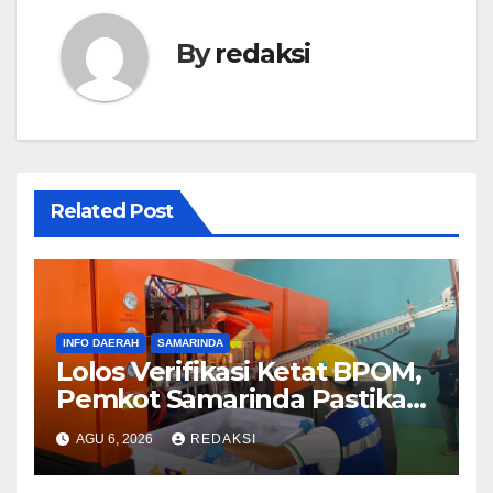
By
redaksi
Related Post
INFO DAERAH
SAMARINDA
Lolos Verifikasi Ketat BPOM,
Pemkot Samarinda Pastikan
SAMAQUA Siap Bersaing
AGU 6, 2026
REDAKSI
Sehat di Pasar Lokal