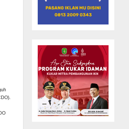
guh
CDO).
CDO