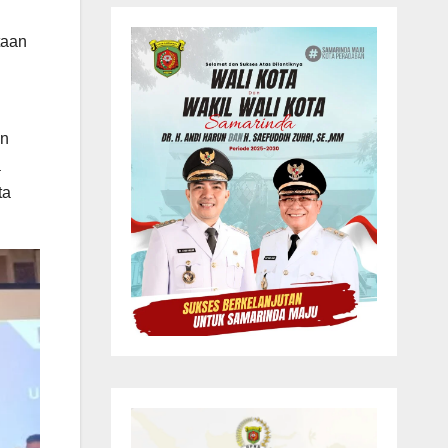
taan
an
a
ta