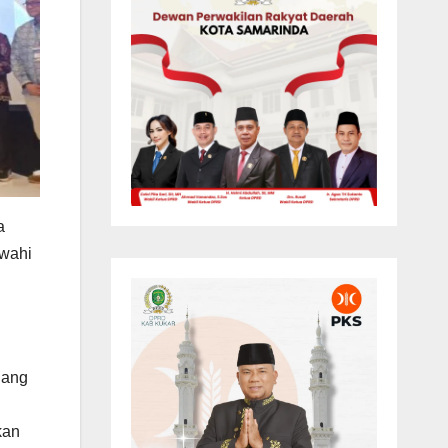
a
awahi
i
dang
kan