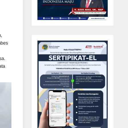
,
mbes
sa.
ata