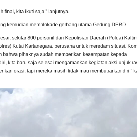
nal, kita ikuti saja,” lanjutnya.
 yang kemudian memblokade gerbang utama Gedung DPRD.
sar, sekitar 800 personil dari Kepolisian Daerah (Polda) Kaltim
olres) Kutai Kartanegara, berusaha untuk meredam situasi. Ko
an bahwa pihaknya sudah memberikan kesempatan kepada
ri, kita baru saja selesai mengamankan kegiatan aksi unjuk ra
kan orasi, tapi mereka masih tidak mau membubarkan diri,” k