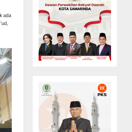
k ada
’ud,