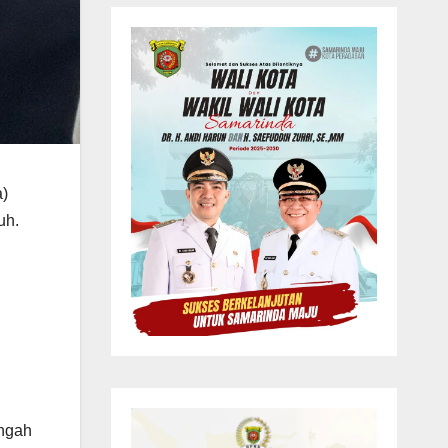
a)
uh.
engah