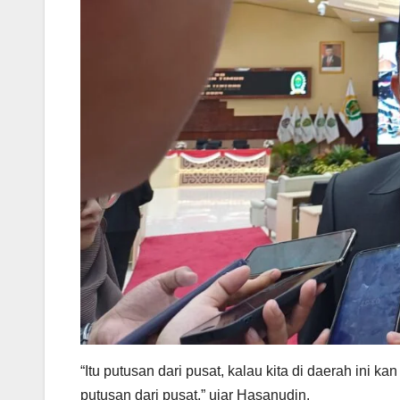
“Itu putusan dari pusat, kalau kita di daerah ini k
putusan dari pusat,” ujar Hasanudin.