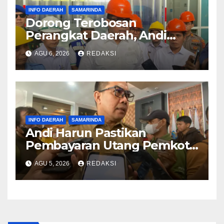
INFO DAERAH
SAMARINDA
Dorong Terobosan
Perangkat Daerah, Andi
Harun Apresiasi
AGU 6, 2026
REDAKSI
Pembangunan TPI Modern
dan Cold Storage Harapan
Baru
INFO DAERAH
SAMARINDA
Andi Harun Pastikan
Pembayaran Utang Pemkot
Samarinda Berjalan Bertahap
AGU 5, 2026
REDAKSI
Tanpa Bebani Kas Daerah