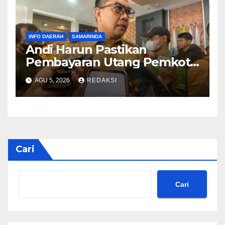
Baru
INFO DAERAH
SAMARINDA
Andi Harun Pastikan
Pembayaran Utang Pemkot
Samarinda Berjalan Bertahap
AGU 5, 2026
REDAKSI
Tanpa Bebani Kas Daerah
Cari
Cari