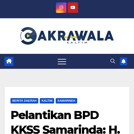
Skip
to
content
BERITA DAERAH
KALTIM
SAMARINDA
Pelantikan BPD
KKSS Samarinda: H.