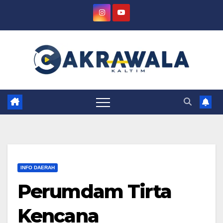
Skip
to
content
INFO DAERAH
Perumdam Tirta
Kencana