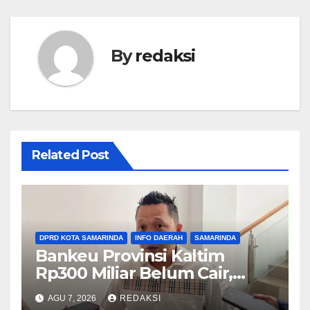
By
redaksi
Related Post
DPRD KOTA SAMARINDA
INFO DAERAH
SAMARINDA
Bankeu Provinsi Kaltim
Rp300 Miliar Belum Cair,
Komisi III DPRD Samarinda
AGU 7, 2026
REDAKSI
Khawatirkan Proyek Banjir