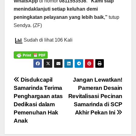
WhatsApp
di nomor
0811553536
.
“Kami siap
menindaklanjuti setiap keluhan demi
peningkatan pelayanan yang lebih baik,”
tutup
Sendya. (ZF)
Sudah di lihat 106 Kali
Navigasi
Disdukcapil
Jangan Lewatkan!
Samarinda Terima
Pameran Desain
pos
Penghargaan atas
Revitalisasi Pecinan
Dedikasi dalam
Samarinda di SCP
Pemenuhan Hak
Akhir Pekan Ini
Anak