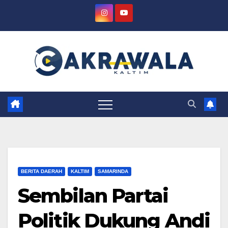
Skip
to
content
BERITA DAERAH
KALTIM
SAMARINDA
Sembilan Partai
Politik Dukung Andi