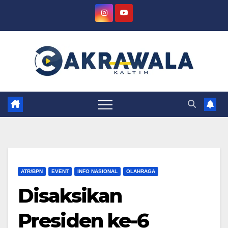
Skip
to
content
ATR/BPN
EVENT
INFO NASIONAL
OLAHRAGA
Disaksikan
Presiden ke-6