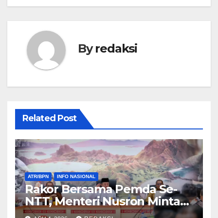
By
redaksi
Related Post
ATR/BPN
INFO NASIONAL
Rakor Bersama Pemda Se-
NTT, Menteri Nusron Minta
Dukungan Kepala Daerah