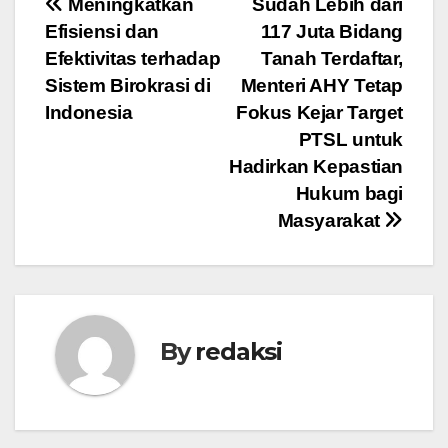
Navigasi
Meningkatkan
Sudah Lebih dari
Efisiensi dan
117 Juta Bidang
pos
Efektivitas terhadap
Tanah Terdaftar,
Sistem Birokrasi di
Menteri AHY Tetap
Indonesia
Fokus Kejar Target
PTSL untuk
Hadirkan Kepastian
Hukum bagi
Masyarakat
By
redaksi