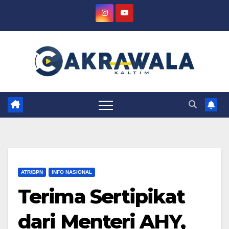
Skip
to
content
ATR/BPN
INFO NASIONAL
Terima Sertipikat
dari Menteri AHY,