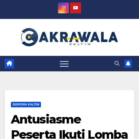
Skip
to
content
DISPORA KALTIM
Antusiasme
Peserta Ikuti Lomba