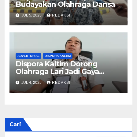
Budayakan Olahraga Dansa
JUL 5, 2025
REDAKSI
ADVERTORIAL
DISPORA KALTIM
Dispora Kaltim Dorong
Olahraga Lari Jadi Gaya
Hidup Sehat Masyarakat
JUL 4, 2025
REDAKSI
Cari