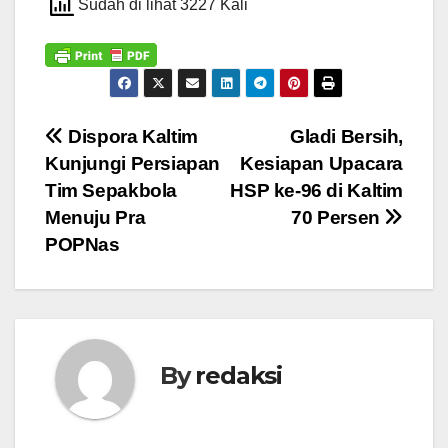
Sudah di lihat 3227 Kali
Navigasi
Dispora Kaltim
Gladi Bersih,
Kunjungi Persiapan
Kesiapan Upacara
pos
Tim Sepakbola
HSP ke-96 di Kaltim
Menuju Pra
70 Persen
POPNas
By
redaksi