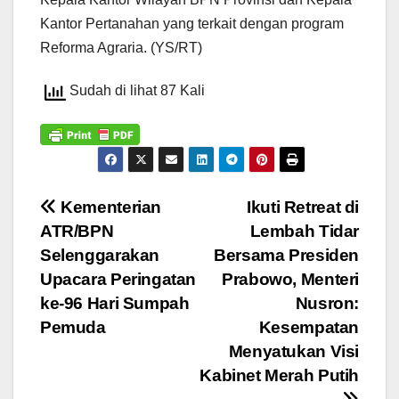
Kantor Pertanahan yang terkait dengan program
Reforma Agraria. (YS/RT)
Sudah di lihat 87 Kali
Navigasi
Kementerian
Ikuti Retreat di
ATR/BPN
Lembah Tidar
pos
Selenggarakan
Bersama Presiden
Upacara Peringatan
Prabowo, Menteri
ke-96 Hari Sumpah
Nusron:
Pemuda
Kesempatan
Menyatukan Visi
Kabinet Merah Putih