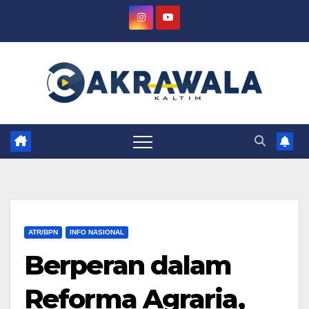
Skip
to
content
ATR/BPN
INFO NASIONAL
Berperan dalam
Reforma Agraria,