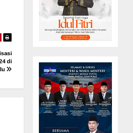
isasi
4 di
Ulu