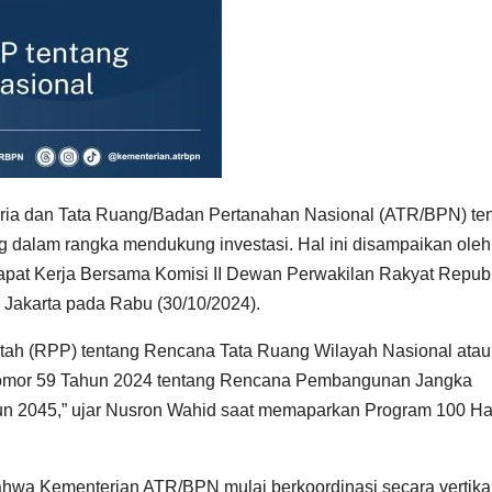
aria dan Tata Ruang/Badan Pertanahan Nasional (ATR/BPN) te
g dalam rangka mendukung investasi. Hal ini disampaikan oleh
pat Kerja Bersama Komisi II Dewan Perwakilan Rakyat Republ
 Jakarta pada Rabu (30/10/2024).
ah (RPP) tentang Rencana Tata Ruang Wilayah Nasional atau
omor 59 Tahun 2024 tentang Rencana Pembangunan Jangka
n 2045,” ujar Nusron Wahid saat memaparkan Program 100 Ha
wa Kementerian ATR/BPN mulai berkoordinasi secara vertika