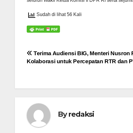
seluruh Wakil Ketua Komisi II DPR RI serta seju
Sudah di lihat 56 Kali
Navigasi
Terima Audiensi BIG, Menteri Nusron 
Kolaborasi untuk Percepatan RTR dan 
pos
By
redaksi