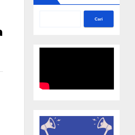
Cari
a