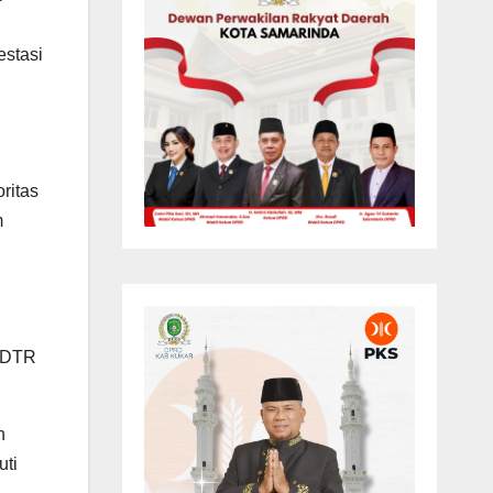
stasi
ritas
m
 RDTR
n
uti