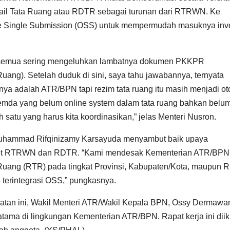
tail Tata Ruang atau RDTR sebagai turunan dari RTRWN. Ke
ne Single Submission (OSS) untuk mempermudah masuknya inve
ta semua sering mengeluhkan lambatnya dokumen PKKPR
ang). Setelah duduk di sini, saya tahu jawabannya, ternyata
 adalah ATR/BPN tapi rezim tata ruang itu masih menjadi oto
mda yang belum online system dalam tata ruang bahkan belu
satu yang harus kita koordinasikan,” jelas Menteri Nusron.
 Muhammad Rifqinizamy Karsayuda menyambut baik upaya
get RTRWN dan RDTR. “Kami mendesak Kementerian ATR/BPN
Ruang (RTR) pada tingkat Provinsi, Kabupaten/Kota, maupun
 terintegrasi OSS,” pungkasnya.
atan ini, Wakil Menteri ATR/Wakil Kepala BPN, Ossy Dermawa
tama di lingkungan Kementerian ATR/BPN. Rapat kerja ini diik