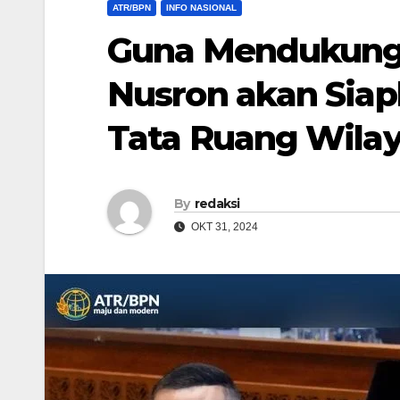
ATR/BPN
INFO NASIONAL
Guna Mendukung I
Nusron akan Sia
Tata Ruang Wilay
By
redaksi
OKT 31, 2024