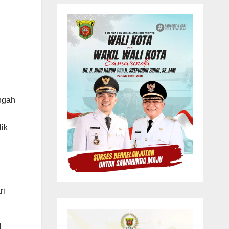
ngah
ik
ri
l