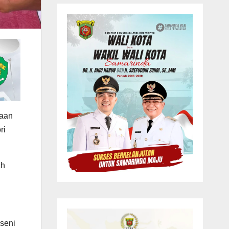
gaan
ri
ah
 seni