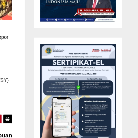
opor
M/SY)
mpuan