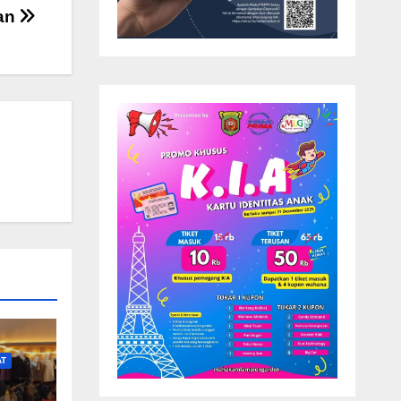
kan
AT