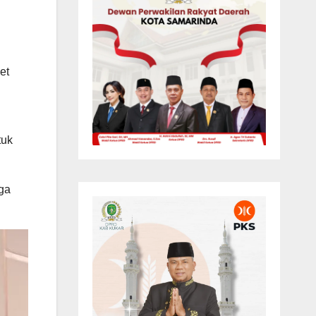
et
tuk
gga