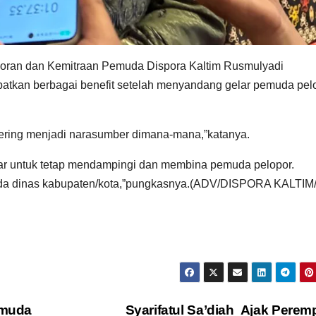
poran dan Kemitraan Pemuda Dispora Kaltim Rusmulyadi
atkan berbagai benefit setelah menyandang gelar pemuda pel
sering menjadi narasumber dimana-mana,”katanya.
ar untuk tetap mendampingi dan membina pemuda pelopor.
kepada dinas kabupaten/kota,”pungkasnya.(ADV/DISPORA KALTI
emuda
Syarifatul Sa’diah Ajak Pere