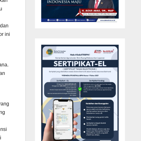
mkan
u
 dan
r ini
ana.
ban
yang
ang
nsi
i