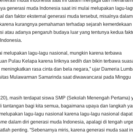
 generasi muda Indonesia saat ini dalam menjaga dan menana
nya generasi muda Indonesia saat ini mulai melupakan lagu-lag
rnal dan faktor eksternal generasi muda tersebut, misalnya dalam
isme karena kurangnya pemahaman terhadap sejarah kemerdekaan
asi atau adanya pengaruh budaya luar yang tentunya kedua fakto
Indonesia.
 melupakan lagu-lagu nasional, mungkin karena terbawa
yuan Pulau Kelapa karena liriknya sedih dan bikin terbawa suas
m meningkatkan rasa cinta dan bela negara,” ujar Dameria Lum
rsitas Mulawarman Samarinda saat diwawancarai pada Minggu
(2020), masih terdapat siswa SMP (Sekolah Menengah Pertama) 
jadi tantangan bagi kita semua, bagaimana upaya dan langkah y
k melupakan lagu-lagu nasional karena lagu-lagu nasional dapat
e dalam diri generasi muda Indonesia, apalagi di tengah urge
gatlah penting. “Sebenarnya miris, karena generasi muda saat in