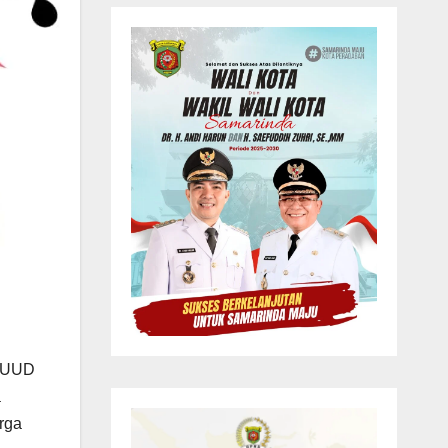
m UUD
a
rga