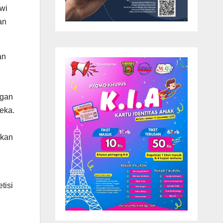
Dwi
an
an
ngan
eka.
akan
tisi