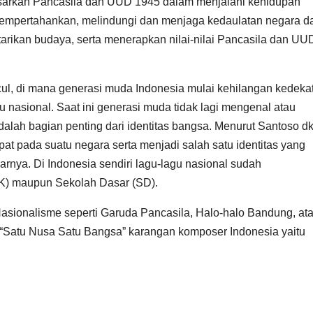
dasarkan Pancasila dan UUD 1945 dalam menjalani kehidupan
mempertahankan, melindungi dan menjaga kedaulatan negara da
arikan budaya, serta menerapkan nilai-nilai Pancasila dan UU
cul, di mana generasi muda Indonesia mulai kehilangan kedeka
 nasional. Saat ini generasi muda tidak lagi mengenal atau
alah bagian penting dari identitas bangsa. Menurut Santoso dk
pat pada suatu negara serta menjadi salah satu identitas yang
nya. Di Indonesia sendiri lagu-lagu nasional sudah
TK) maupun Sekolah Dasar (SD).
sionalisme seperti Garuda Pancasila, Halo-halo Bandung, at
u “Satu Nusa Satu Bangsa” karangan komposer Indonesia yaitu