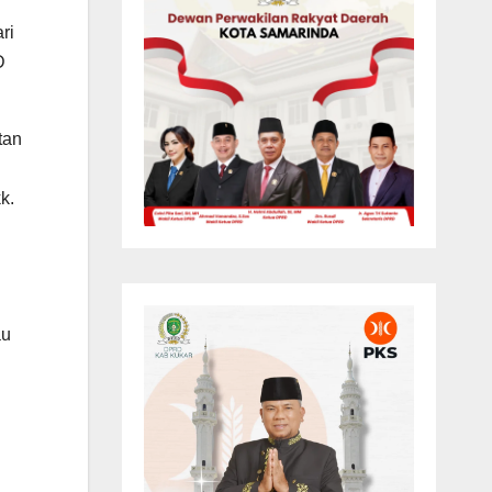
ri
D
tan
k.
au