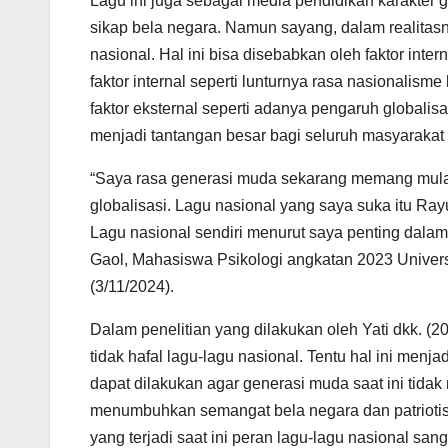
Lagu ini juga sebagai media pendidikan karakter
sikap bela negara. Namun sayang, dalam realitas
nasional. Hal ini bisa disebabkan oleh faktor inte
faktor internal seperti lunturnya rasa nasional
faktor eksternal seperti adanya pengaruh globalis
menjadi tantangan besar bagi seluruh masyarakat 
“Saya rasa generasi muda sekarang memang mulai
globalisasi. Lagu nasional yang saya suka itu Ra
Lagu nasional sendiri menurut saya penting dala
Gaol, Mahasiswa Psikologi angkatan 2023 Unive
(3/11/2024).
Dalam penelitian yang dilakukan oleh Yati dkk. 
tidak hafal lagu-lagu nasional. Tentu hal ini men
dapat dilakukan agar generasi muda saat ini tida
menumbuhkan semangat bela negara dan patriotism
yang terjadi saat ini peran lagu-lagu nasional san