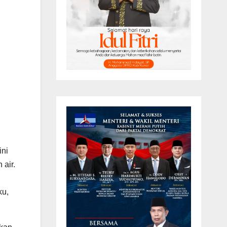
ini
 air.
ku,