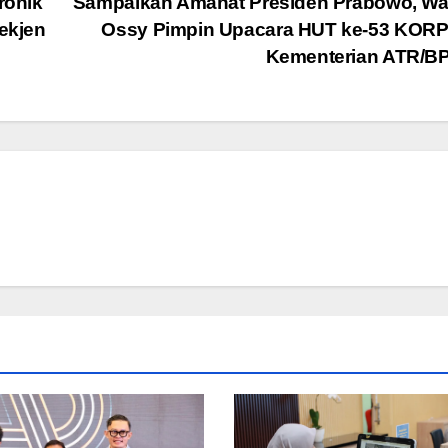
ronik
Sampaikan Amanat Presiden Prabowo, W
Sekjen
Ossy Pimpin Upacara HUT ke-53 KORPR
Kementerian ATR/B