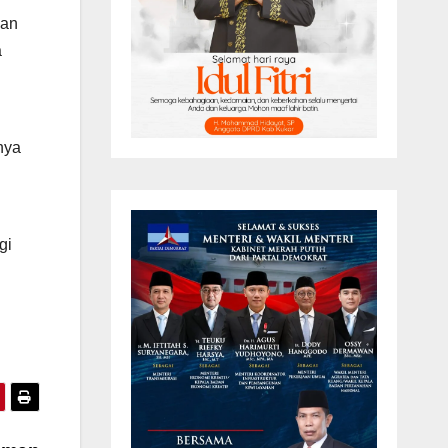
man
a
nya
gi