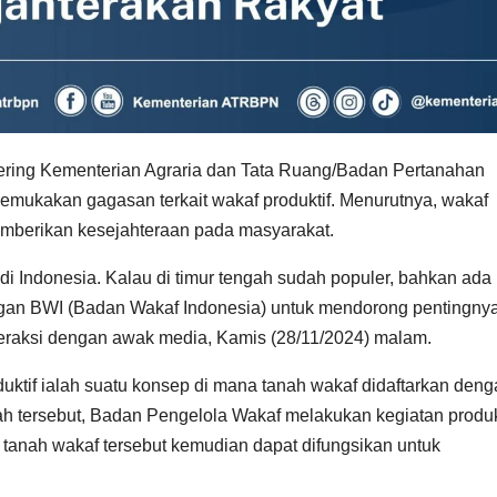
ering Kementerian Agraria dan Tata Ruang/Badan Pertanahan
mukakan gagasan terkait wakaf produktif. Menurutnya, wakaf
 memberikan kesejahteraan pada masyarakat.
di Indonesia. Kalau di timur tengah sudah populer, bahkan ada
engan BWI (Badan Wakaf Indonesia) untuk mendorong pentingny
interaksi dengan awak media, Kamis (28/11/2024) malam.
ktif ialah suatu konsep di mana tanah wakaf didaftarkan deng
nah tersebut, Badan Pengelola Wakaf melakukan kegiatan produk
tanah wakaf tersebut kemudian dapat difungsikan untuk