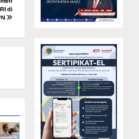
amen
I di
PN