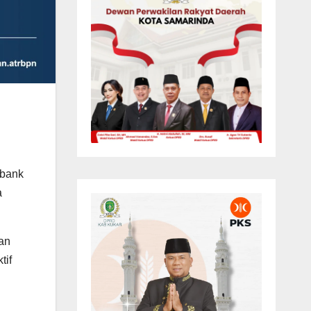
 bank
a
an
tif