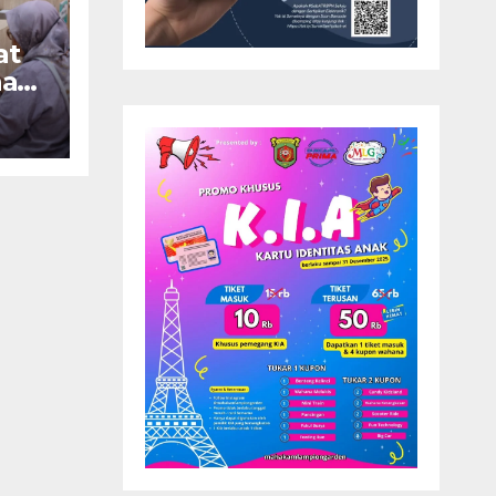
at
nah