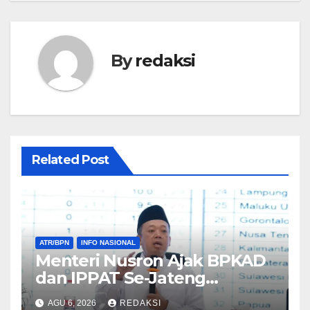
By
redaksi
Related Post
ATR/BPN
INFO NASIONAL
Menteri Nusron Ajak BPKAD
dan IPPAT Se-Jateng
Perkuat Sinergi Wujudkan
AGU 6, 2026
REDAKSI