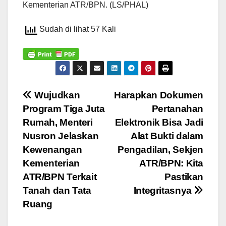
Kementerian ATR/BPN. (LS/PHAL)
Sudah di lihat 57 Kali
Navigasi
Wujudkan
Harapkan Dokumen
Program Tiga Juta
Pertanahan
pos
Rumah, Menteri
Elektronik Bisa Jadi
Nusron Jelaskan
Alat Bukti dalam
Kewenangan
Pengadilan, Sekjen
Kementerian
ATR/BPN: Kita
ATR/BPN Terkait
Pastikan
Tanah dan Tata
Integritasnya
Ruang