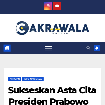
Skip
to
content
ATR/BPN
INFO NASIONAL
Sukseskan Asta Cita
Presiden Prabowo