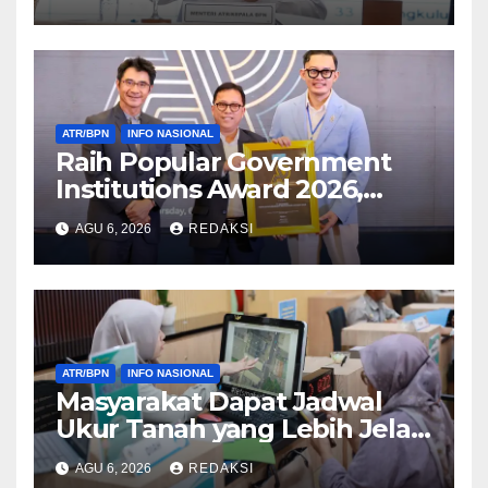
Transformasi Layanan
Pertanahan
ATR/BPN
INFO NASIONAL
Raih Popular Government
Institutions Award 2026,
Kinerja Komunikasi Publik
AGU 6, 2026
REDAKSI
Kementerian ATR/BPN
Kembali Diakui
ATR/BPN
INFO NASIONAL
Masyarakat Dapat Jadwal
Ukur Tanah yang Lebih Jelas
Berkat Layanan Pengukuran
AGU 6, 2026
REDAKSI
Terjadwal