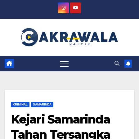
Skip
to
content
KRIMINAL
SAMARINDA
Kejari Samarinda
Tahan Tersangka