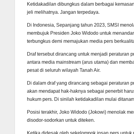
Ketidakadilan dibungkus dalam berbagai kemasan ya
jeli melihatnya. Jangan terpedaya.
Di Indonesia, Sepanjang tahun 2023, SMSI menol
membujuk Presiden Joko Widodo untuk menandangan
terbungkus demi memajukan media pers berkualit
Draf tersebut dirancang untuk menjadi peraturan p
antara media mainstream (arus utama) dan membat
pesat di seluruh wilayah Tanah Air.
Di dalam draf yang dirancang sebagai peraturan pr
akan mendapat hak-haknya sebagai penerbit harus
hukum pers. Di sinilah ketidakadilan mulai ditana
Posisi terakhir, Joko Widodo (Jokowi) menolak m
disodor-sodorkan untuk diteken.
Ketika didesak oleh sekelompok insan pers untuk 