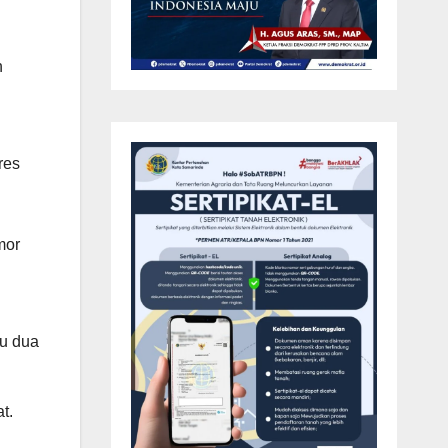
h
res
mor
i
du dua
t.