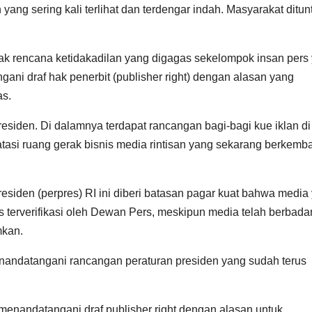
ng sering kali terlihat dan terdengar indah. Masyarakat ditun
ak rencana ketidakadilan yang digagas sekelompok insan pers
i draf hak penerbit (publisher right) dengan alasan yang
as.
residen. Di dalamnya terdapat rancangan bagi-bagi kue iklan di
asi ruang gerak bisnis media rintisan yang sekarang berkemb
esiden (perpres) RI ini diberi batasan pagar kuat bahwa media
 terverifikasi oleh Dewan Pers, meskipun media telah berbada
mkan.
enandatangani rancangan peraturan presiden yang sudah terus
menandatangani draf publisher right dengan alasan untuk