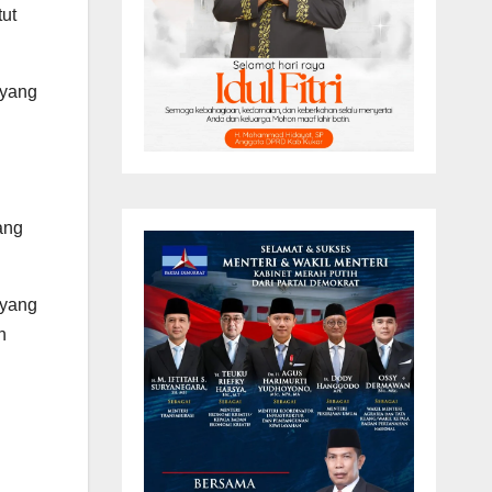
tut
 yang
ang
 yang
n