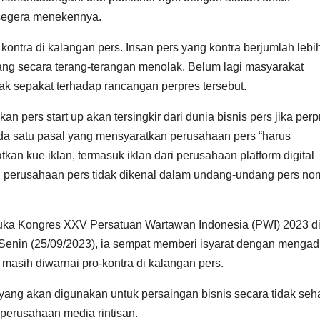
k segera menekennya.
 kontra di kalangan pers. Insan pers yang kontra berjumlah lebi
ang secara terang-terangan menolak. Belum lagi masyarakat
ak sepakat terhadap rancangan perpres tersebut.
 pers start up akan tersingkir dari dunia bisnis pers jika perp
ada satu pasal yang mensyaratkan perusahaan pers “harus
kan kue iklan, termasuk iklan dari perusahaan platform digital
i perusahaan pers tidak dikenal dalam undang-undang pers no
uka Kongres XXV Persatuan Wartawan Indonesia (PWI) 2023 d
 Senin (25/09/2023), ia sempat memberi isyarat dengan menga
masih diwarnai pro-kontra di kalangan pers.
ang akan digunakan untuk persaingan bisnis secara tidak seha
perusahaan media rintisan.