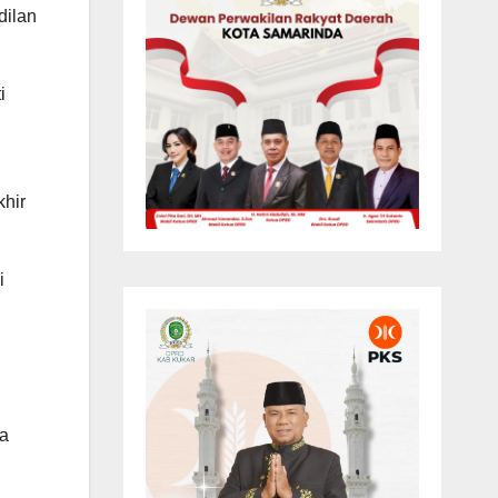
dilan
i
hir
i
ha