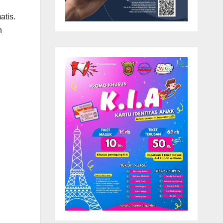
atis.
n