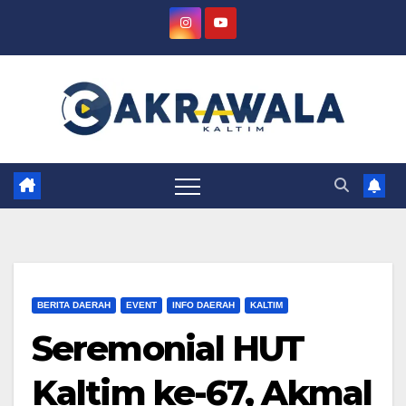
Skip
to
content
BERITA DAERAH
EVENT
INFO DAERAH
KALTIM
Seremonial HUT
Kaltim ke-67, Akmal