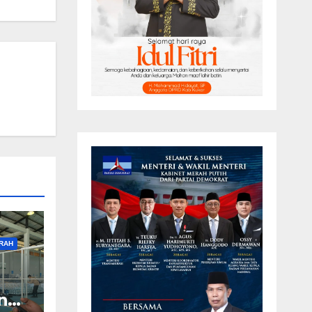
RAH
ng