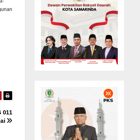
a-
gunan
S 011
ai