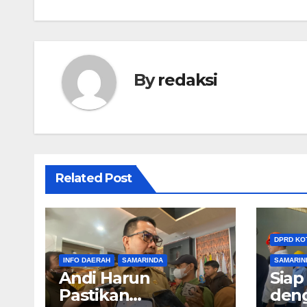
By
redaksi
Related Post
DPRD KO
INFO DAERAH
SAMARINDA
SAMARIN
Andi Harun
Siap
Pastikan
den