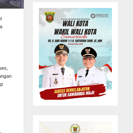
t
da
ses,
dangan
ap