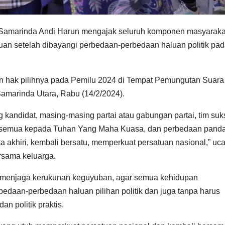
amarinda Andi Harun mengajak seluruh komponen masyaraka
an setelah dibayangi perbedaan-perbedaan haluan politik pa
n hak pilihnya pada Pemilu 2024 di Tempat Pemungutan Suara
marinda Utara, Rabu (14/2/2024).
kandidat, masing-masing partai atau gabungan partai, tim suk
hkan semua kepada Tuhan Yang Maha Kuasa, dan perbedaan pan
ita akhiri, kembali bersatu, memperkuat persatuan nasional,” uc
rsama keluarga.
lu menjaga kerukunan keguyuban, agar semua kehidupan
edaan-perbedaan haluan pilihan politik dan juga tanpa harus
 politik praktis.