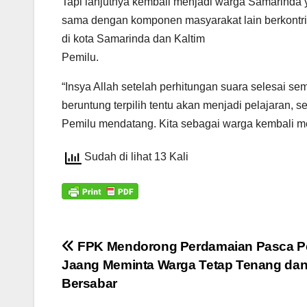
Tapi lanjutnya kembali menjadi warga Samarinda
sama dengan komponen masyarakat lain berkontr
di kota Samarinda dan Kaltim
Pemilu.
“Insya Allah setelah perhitungan suara selesai sem
beruntung terpilih tentu akan menjadi pelajaran, 
Pemilu mendatang. Kita sebagai warga kembali m
Sudah di lihat 13 Kali
Navigasi
FPK Mendorong Perdamaian Pasca P
Jaang Meminta Warga Tetap Tenang da
pos
Bersabar