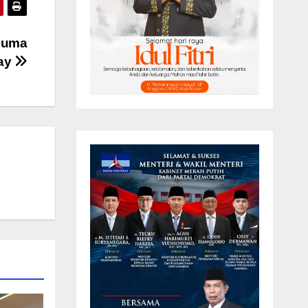
suma
Day