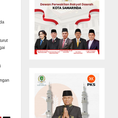
nda
turut
gai
i
ungan