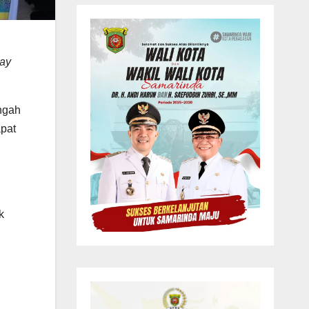
ay
ngah
apat
k