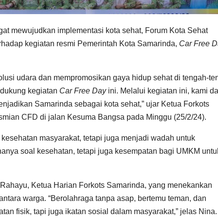
at mewujudkan implementasi kota sehat, Forum Kota Sehat
rhadap kegiatan resmi Pemerintah Kota Samarinda,
Car Free D
lusi udara dan mempromosikan gaya hidup sehat di tengah-te
ndukung kegiatan
Car Free Day
ini. Melalui kegiatan ini, kami d
adikan Samarinda sebagai kota sehat,” ujar Ketua Forkots
smian CFD di jalan Kesuma Bangsa pada Minggu (25/2/24).
kesehatan masyarakat, tetapi juga menjadi wadah untuk
anya soal kesehatan, tetapi juga kesempatan bagi UMKM untu
Rahayu, Ketua Harian Forkots Samarinda, yang menekankan
ntara warga. “Berolahraga tanpa asap, bertemu teman, dan
n fisik, tapi juga ikatan sosial dalam masyarakat,” jelas Nina.