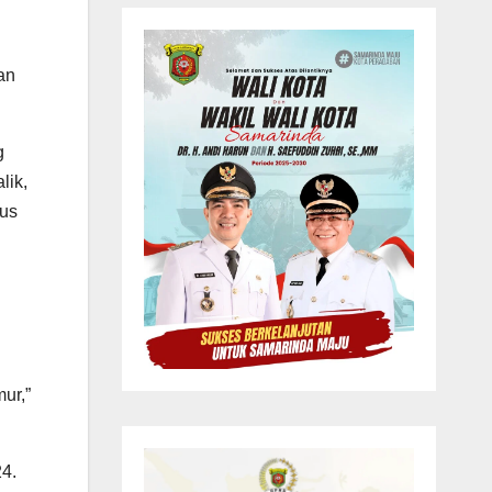
an
g
lik,
sus
ur,”
24.