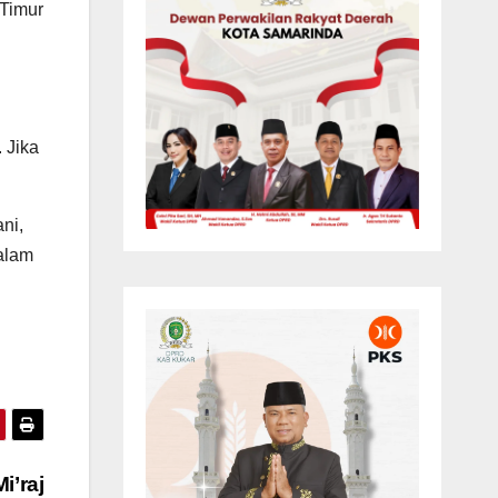
 Timur
 Jika
ni,
alam
i’raj