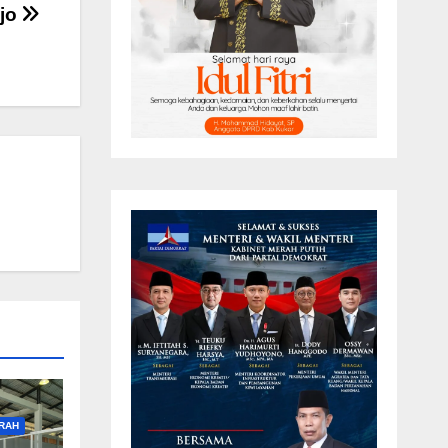
ejo
RAH