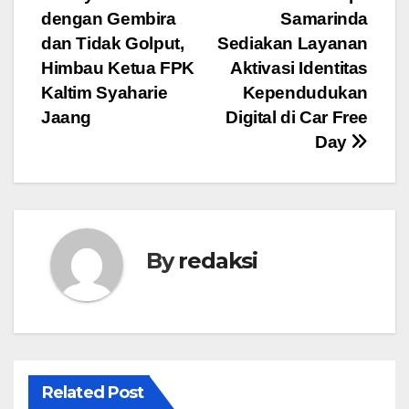
Navigasi
dengan Gembira
Samarinda
pos
dan Tidak Golput,
Sediakan Layanan
Himbau Ketua FPK
Aktivasi Identitas
Kaltim Syaharie
Kependudukan
Jaang
Digital di Car Free
Day
By
redaksi
Related Post