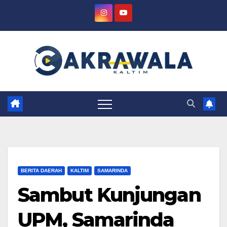
Skip
to
content
BERITA DAERAH
KALTIM
SAMARINDA
Sambut Kunjungan
UPM, Samarinda