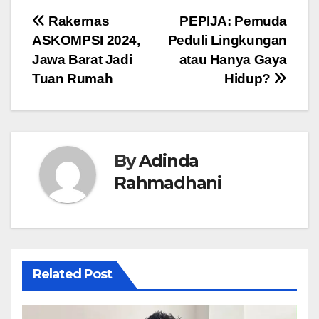
Navigasi
Rakernas
PEPIJA: Pemuda
ASKOMPSI 2024,
Peduli Lingkungan
pos
Jawa Barat Jadi
atau Hanya Gaya
Tuan Rumah
Hidup?
By
Adinda
Rahmadhani
Related Post