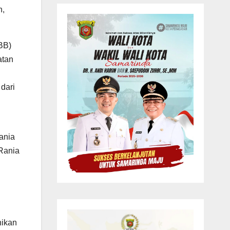
n,
BB)
atan
dari
ania
Rania
nikan