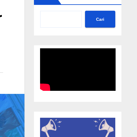
r
Cari