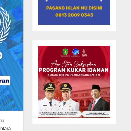
apa
ntara