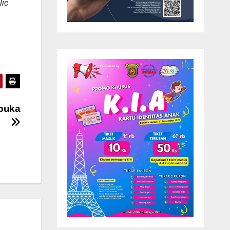
lic
ibuka