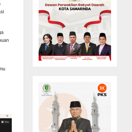
n
si
ga
puan
amu