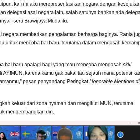
kitpun, kali ini aku merepresentasikan negara dengan kesejuka
ngan delegasi asal negara lain, salah satunya bahkan ada delega
inya,” seru Brawijaya Muda itu.
agai negara memberikan pengalaman berharga baginya. Rania ju
gu untuk mencoba hal baru, terutama dalam mengasah kemam
ba hal baru apalagi bagi yang mau mencoba mengasah
skill
 di AYIMUN, karena kamu gak bakal tau sejauh mana potensi k
nyamanmu,” pesan penyandang Peringkat
Honorable Mentions di
kah keluar dari zona nyaman dan mengikuti MUN, terutama
tuk mengembangkan diri.