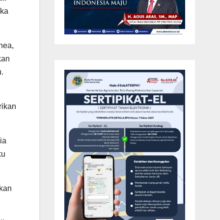
eka
nea,
kan
.
rikan
ia
ku
kan