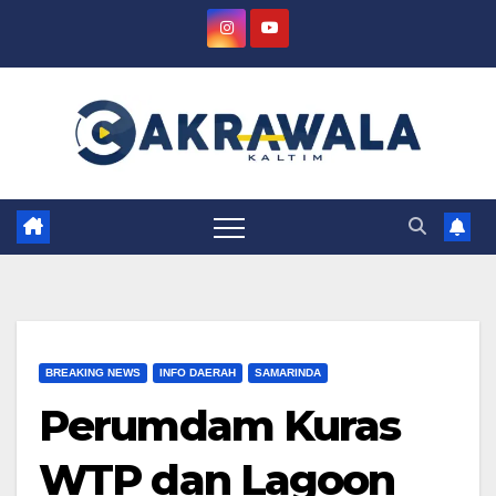
Skip
to
content
BREAKING NEWS
INFO DAERAH
SAMARINDA
Perumdam Kuras
WTP dan Lagoon