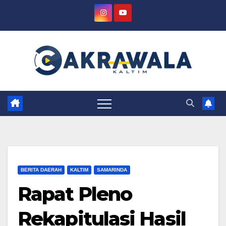
Skip
to
content
BERITA DAERAH
KALTIM
SAMARINDA
Rapat Pleno
Rekapitulasi Hasil