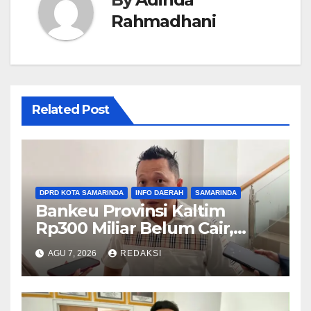
Rahmadhani
Related Post
DPRD KOTA SAMARINDA
INFO DAERAH
SAMARINDA
Bankeu Provinsi Kaltim
Rp300 Miliar Belum Cair,
Komisi III DPRD Samarinda
AGU 7, 2026
REDAKSI
Khawatirkan Proyek Banjir
dan Jalan Terhambat