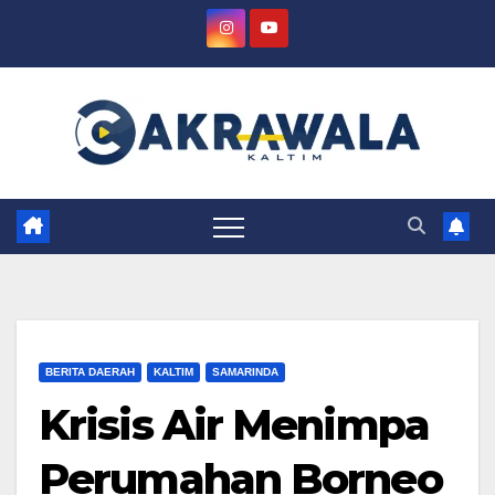
Skip
to
content
BERITA DAERAH
KALTIM
SAMARINDA
Krisis Air Menimpa
Perumahan Borneo