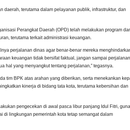
n daerah, terutama dalam pelayanan publik, infrastruktur, dan
ganisasi Perangkat Daerah (OPD) telah melakukan program da
an, terutama terkait administrasi keuangan.
alnya perjalanan dinas agar benar-benar mereka menghindarkan
aan keuangan tidak bersifat faktual, jangan sampai perjalana
a hal yang menyangkut tentang perjalanan,” tegasnya.
da tim BPK atas arahan yang diberikan, serta menekankan ke
gkatkan kinerja di bidang tata kota, terutama kebersihan dan
akukan pengecekan di awal pasca libur panjang Idul Fitri, gun
i di lingkungan pemerintah kota tetap semangat dalam