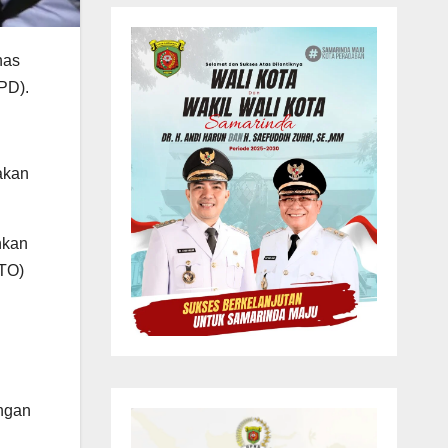
has
PD).
 akan
nkan
WTO)
ngan