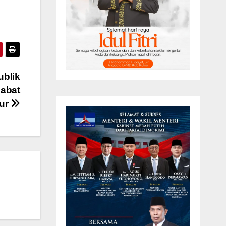
ublik
jabat
mur