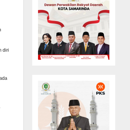
n
 diri
n
pada
a