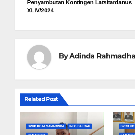
Penyambutan Kontingen Latsitardanus
pos
XLIV/2024
By
Adinda Rahmadha
Related Post
DPRD KOTA SAMARINDA
INFO DAERAH
DPRD KO