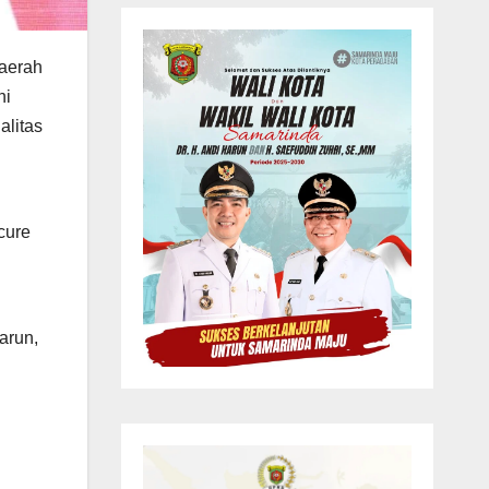
aerah
ni
alitas
cure
arun,