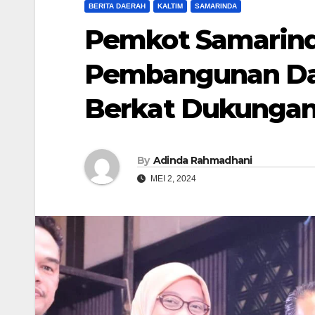
BERITA DAERAH
KALTIM
SAMARINDA
Pemkot Samarind
Pembangunan Dae
Berkat Dukungan
By
Adinda Rahmadhani
MEI 2, 2024