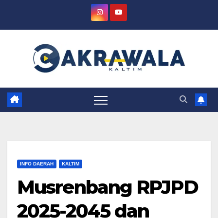
Skip
to
content
INFO DAERAH
KALTIM
Musrenbang RPJPD
2025-2045 dan