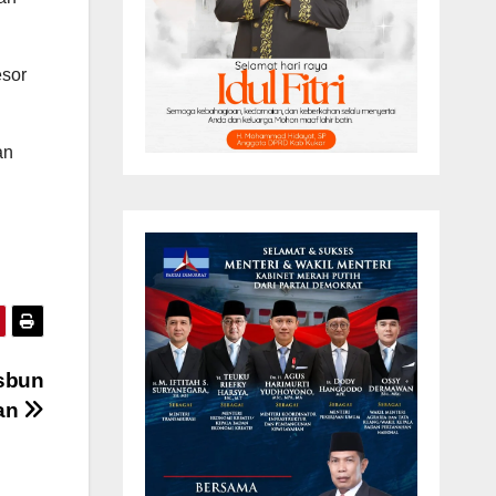
esor
an
isbun
han