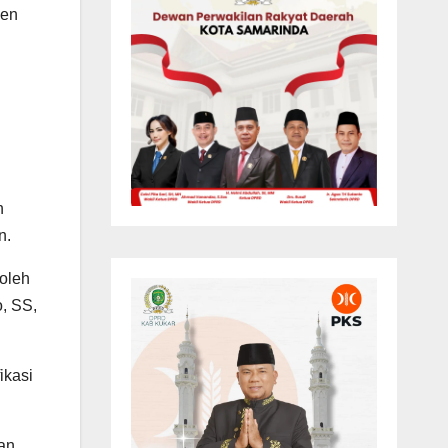
sen
n
n.
 oleh
, SS,
ikasi
an