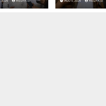
, 2026
REDAKSI
AGU 5, 2026
REDAKSI
siasi
Pemkot Samari
bangunan TPI
Berjalan Bertah
rn dan Cold
Tanpa Bebani K
age Harapan
Daerah
u