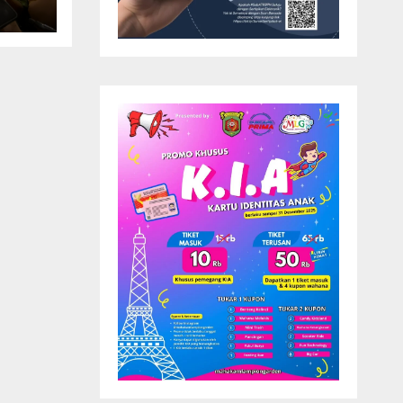
nda
ap
as