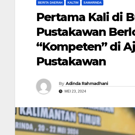
BERITA DAERAH
KALTIM
SAMARINDA
Pertama Kali di 
Pustakawan Berl
“Kompeten” di Aj
Pustakawan
By
Adinda Rahmadhani
MEI 23, 2024