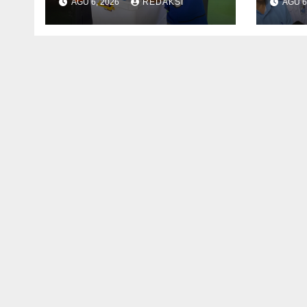
AGU 6, 2026
REDAKSI
AGU 6
Pastikan SAMAQUA
Apre
Siap Bersaing Sehat
Pem
di Pasar Lokal
Mode
Stor
Bar