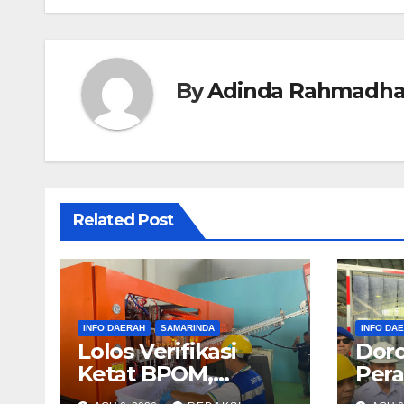
By
Adinda Rahmadha
Related Post
INFO DAERAH
SAMARINDA
INFO DA
Lolos Verifikasi
Dor
Ketat BPOM,
Pera
Pemkot Samarinda
Andi