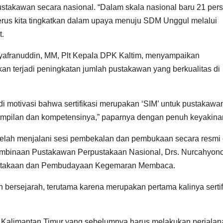
pustakawan secara nasional. “Dalam skala nasional baru 21 per
 terus kita tingkatkan dalam upaya menuju SDM Unggul melalui
t.
franuddin, MM, Plt Kepala DPK Kaltim, menyampaikan
akan terjadi peningkatan jumlah pustakawan yang berkualitas di
di motivasi bahwa sertifikasi merupakan ‘SIM’ untuk pustakawa
erampilan dan kompetensinya,” paparnya dengan penuh keyakina
a telah menjalani sesi pembekalan dan pembukaan secara resmi
t Pembinaan Pustakawan Perpustakaan Nasional, Drs. Nurcahyono
ustakaan dan Pembudayaan Kegemaran Membaca.
 bersejarah, terutama karena merupakan pertama kalinya sertif
n Kalimantan Timur yang sebelumnya harus melakukan perjalan