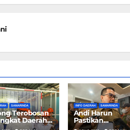
ni
ERAH
SAMARINDA
INFO DAERAH
SAMARINDA
ong Terobosan
Andi Harun
ngkat Daerah,
Pastikan
 Harun
Pembayaran Ut