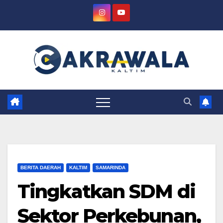
Skip
to
content
BERITA DAERAH
KALTIM
SAMARINDA
Tingkatkan SDM di
Sektor Perkebunan,