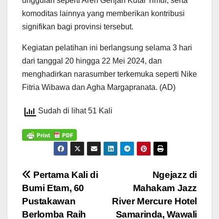
unggulan seperti Aren Genjah Kutai Timur, serta
komoditas lainnya yang memberikan kontribusi
signifikan bagi provinsi tersebut.
Kegiatan pelatihan ini berlangsung selama 3 hari
dari tanggal 20 hingga 22 Mei 2024, dan
menghadirkan narasumber terkemuka seperti Nike
Fitria Wibawa dan Agha Margapranata. (AD)
Sudah di lihat 51 Kali
Navigasi
Pertama Kali di
Ngejazz di
Bumi Etam, 60
Mahakam Jazz
pos
Pustakawan
River Mercure Hotel
Berlomba Raih
Samarinda, Wawali